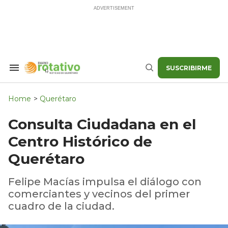
Skip
to
content
SUSCRIBIRME
Search
Buscar
&
Section
Navigation
Home
>
Querétaro
Consulta Ciudadana en el
Centro Histórico de
Querétaro
Felipe Macías impulsa el diálogo con
comerciantes y vecinos del primer
cuadro de la ciudad.