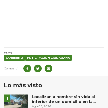
GOBIERNO
PRTICIPACION CIUDADANA
Lo más visto
Localizan a hombre sin vida al
interior de un domicilio en la
comunidad El Rodeo, San Juan del
Ago 06, 2026