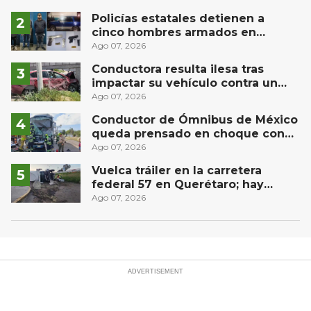
Río
Policías estatales detienen a
cinco hombres armados en
Puebla capital
Ago 07, 2026
Conductora resulta ilesa tras
impactar su vehículo contra un
muro en Huimilpan
Ago 07, 2026
Conductor de Ómnibus de México
queda prensado en choque con
materialista en San Juan del Río
Ago 07, 2026
Vuelca tráiler en la carretera
federal 57 en Querétaro; hay
derrame de combustible
Ago 07, 2026
controlado, sin lesionados