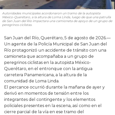
Autoridades municipales acordonaron un tramo de la autopista
México-Querétaro, a la altura de Loma Linda, luego de que una patrulla
de San Juan del Río impactara una camioneta de apoyo de un grupo de
peregrinos ciclistas.
San Juan del Río, Querétaro, 5 de agosto de 2026.—
Un agente de la Policía Municipal de San Juan del
Río protagonizó un accidente de tránsito con una
camioneta que acompañaba a un grupo de
peregrinos ciclistas en la autopista México-
Querétaro, en el entronque con la antigua
carretera Panamericana, a la altura de la
comunidad de Loma Linda.
El percance ocurrió durante la mañana de ayer y
derivó en momentos de tensión entre los
integrantes del contingente y los elementos
policiales presentes en la escena, así como en el
cierre parcial de la vía en ese tramo del