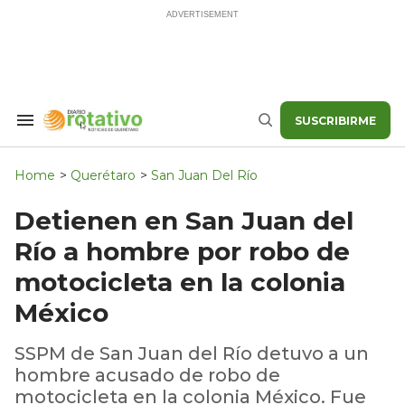
Skip
to
content
SUSCRIBIRME
Search
Buscar
&
Section
Navigation
Home
>
Querétaro
>
San Juan Del Río
Detienen en San Juan del
Río a hombre por robo de
motocicleta en la colonia
México
SSPM de San Juan del Río detuvo a un
hombre acusado de robo de
motocicleta en la colonia México. Fue