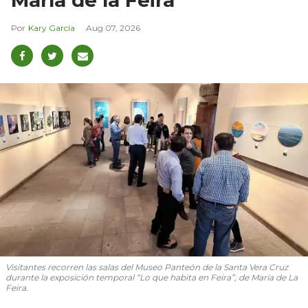
María de la Feira
Kary García
Aug 07, 2026
Visitantes recorren las salas del Museo Panteón de la Santa Vera Cruz
durante la exposición temporal “Lo que habita en Feira”, de María de La
Feira.