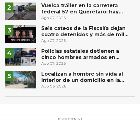
Vuelca tráiler en la carretera
federal 57 en Querétaro; hay
derrame de combustible
Ago 07, 2026
controlado, sin lesionados
Seis cateos de la Fiscalía dejan
cuatro detenidos y más de mil
dosis aseguradas en Querétaro
Ago 07, 2026
Policías estatales detienen a
cinco hombres armados en
Puebla capital
Ago 07, 2026
Localizan a hombre sin vida al
interior de un domicilio en la
comunidad El Rodeo, San Juan del
Ago 06, 2026
Río