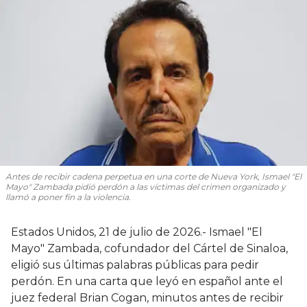
Antes de recibir cadena perpetua en una corte de Nueva York, Ismael "El
Mayo" Zambada pidió perdón a las víctimas del crimen organizado y
llamó a poner fin a la violencia.
Estados Unidos, 21 de julio de 2026.- Ismael "El
Mayo" Zambada, cofundador del Cártel de Sinaloa,
eligió sus últimas palabras públicas para pedir
perdón. En una carta que leyó en español ante el
juez federal Brian Cogan, minutos antes de recibir