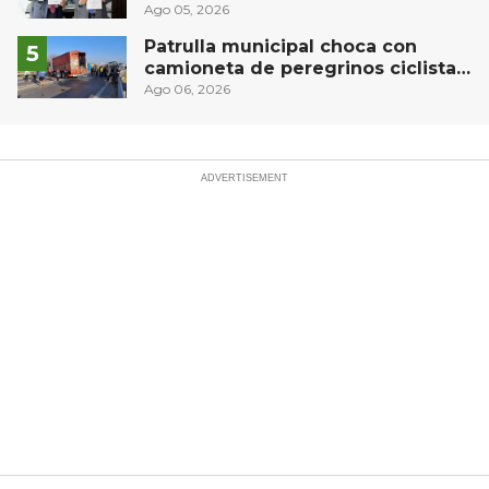
Privada del Bajío para recibir
Ago 05, 2026
estudiantes en prácticas
Patrulla municipal choca con
camioneta de peregrinos ciclistas
en la autopista México-Querétaro
Ago 06, 2026