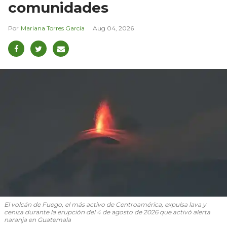
comunidades
Mariana Torres García
Aug 04, 2026
El volcán de Fuego, el más activo de Centroamérica, expulsa lava y
ceniza durante la erupción del 4 de agosto de 2026 que activó alerta
naranja en Guatemala