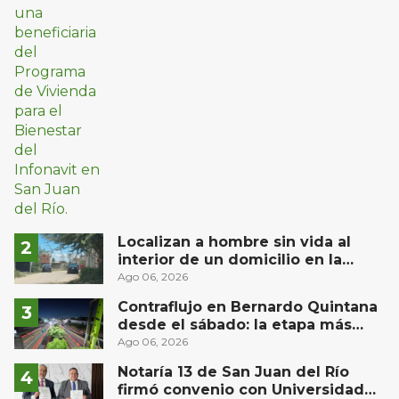
Localizan a hombre sin vida al
interior de un domicilio en la
comunidad El Rodeo, San Juan del
Ago 06, 2026
Río
Contraflujo en Bernardo Quintana
desde el sábado: la etapa más
compleja del operativo vial
Ago 06, 2026
Notaría 13 de San Juan del Río
firmó convenio con Universidad