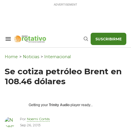
Skip
to
content
SUSCRIBIRME
Search
Buscar
&
Section
Navigation
Home
>
Noticias
>
Internacional
Se cotiza petróleo Brent en
108.46 dólares
Getting your
Trinity Audio
player ready...
Por
Noemi Cortés
Sep 26, 2013