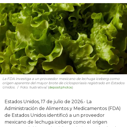
La FDA investiga a un proveedor mexicano de lechuga iceberg como
origen aparente del mayor brote de ciclosporiasis registrado en Estados
Unidos.
Foto: Ilustrativa/ (
depositphotos
)
Estados Unidos, 17 de julio de 2026.- La
Administración de Alimentos y Medicamentos (FDA)
de Estados Unidos identificó a un proveedor
mexicano de lechuga iceberg como el origen