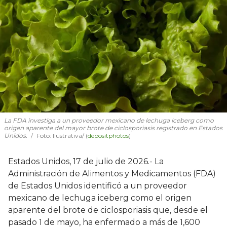
La FDA investiga a un proveedor mexicano de lechuga iceberg como
origen aparente del mayor brote de ciclosporiasis registrado en Estados
Unidos.
Foto: Ilustrativa/ (
depositphotos
)
Estados Unidos, 17 de julio de 2026.- La
Administración de Alimentos y Medicamentos (FDA)
de Estados Unidos identificó a un proveedor
mexicano de lechuga iceberg como el origen
aparente del brote de ciclosporiasis que, desde el
pasado 1 de mayo, ha enfermado a más de 1,600