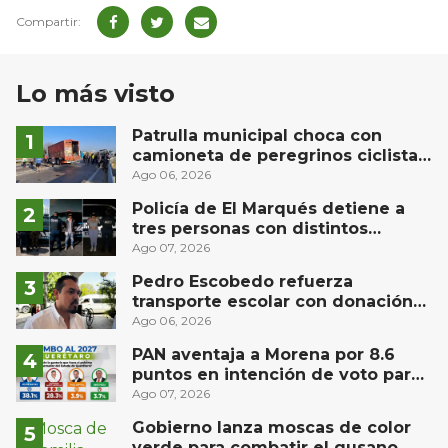
Lo más visto
Patrulla municipal choca con
camioneta de peregrinos ciclistas
en la autopista México-Querétaro
Ago 06, 2026
Policía de El Marqués detiene a
tres personas con distintos
narcóticos
Ago 07, 2026
Pedro Escobedo refuerza
transporte escolar con donación
de camión de Flecha Amarilla para
Ago 06, 2026
universitarios
PAN aventaja a Morena por 8.6
puntos en intención de voto para
gubernatura de Querétaro, según
Ago 07, 2026
Demoscopia
Gobierno lanza moscas de color
verde para combatir el gusano