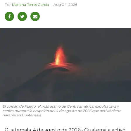
Mariana Torres García
Aug 04, 2026
El volcán de Fuego, el más activo de Centroamérica, expulsa lava y
ceniza durante la erupción del 4 de agosto de 2026 que activó alerta
naranja en Guatemala
Guatemala, 4 de agosto de 2026.- Guatemala activó