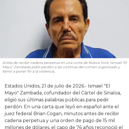
Antes de recibir cadena perpetua en una corte de Nueva York, Ismael "El
Mayo" Zambada pidió perdón a las víctimas del crimen organizado y
llamó a poner fin a la violencia.
Estados Unidos, 21 de julio de 2026.- Ismael "El
Mayo" Zambada, cofundador del Cártel de Sinaloa,
eligió sus últimas palabras públicas para pedir
perdón. En una carta que leyó en español ante el
juez federal Brian Cogan, minutos antes de recibir
cadena perpetua y una orden de pago de 15 mil
millones de dólares, el capo de 76 años reconoció el