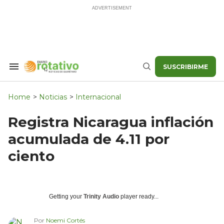
Skip
to
content
SUSCRIBIRME
Search
Buscar
&
Section
Navigation
Home
>
Noticias
>
Internacional
Registra Nicaragua inflación
acumulada de 4.11 por
ciento
Getting your
Trinity Audio
player ready...
Por
Noemi Cortés