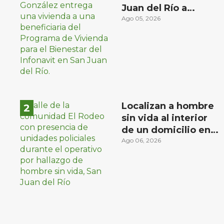
Juan del Río a
familias de bajos
Ago 05, 2026
ingresos
Localizan a hombre
sin vida al interior
de un domicilio en
la comunidad El
Ago 06, 2026
Rodeo, San Juan del
Río