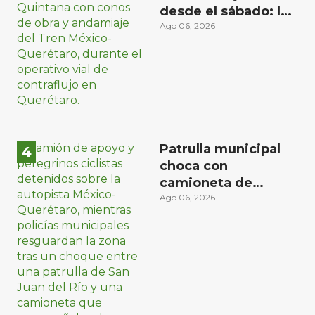
desde el sábado: la
etapa más compleja
Ago 06, 2026
del operativo vial
Patrulla municipal
choca con
camioneta de
peregrinos ciclistas
Ago 06, 2026
en la autopista
México-Querétaro