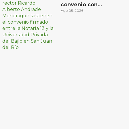
convenio con
Universidad Privada
Ago 05, 2026
del Bajío para recibir
estudiantes en
prácticas