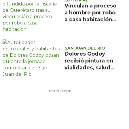
Vinculan a proceso
a hombre por robo
a casa habitación
en Santa Rosa
Jáuregui
SAN JUAN DEL RÍO
Dolores Godoy
recibió pintura en
vialidades, salud
visual y jitomate
en la jornada 52
del gobierno
municipal