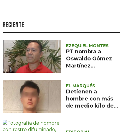
Seguridad
Ciencia y
tecnología
Reciente
Política
Turismo
EZEQUIEL MONTES
PT nombra a
Asuntos Sociales
Oswaldo Gómez
Martínez
Estilo de vida
coordinador de
Opinión
afiliación distrital
EL MARQUÉS
en el semidesierto
Detienen a
queretano
hombre con más
de medio kilo de
droga en Rincones
del Marqués
EDITORIAL