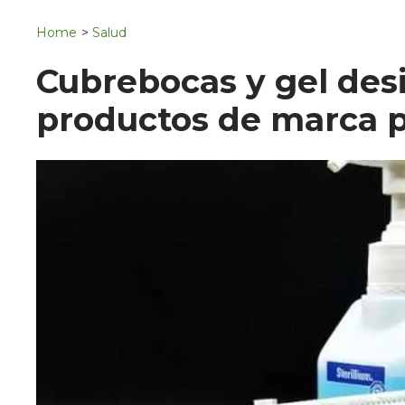
Navigation
San Juan del Río
Home
>
Salud
Municipios
Cubrebocas y gel desi
productos de marca p