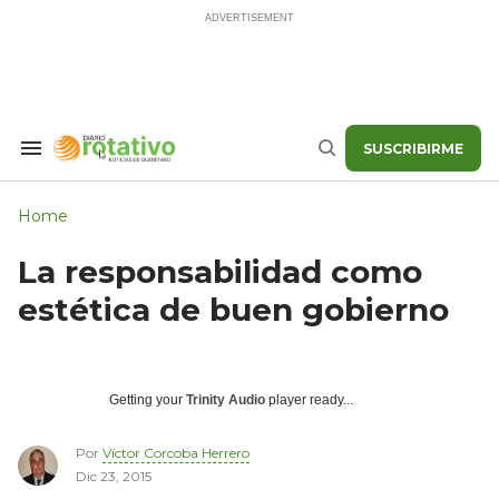
Skip
to
content
SUSCRIBIRME
Search
Buscar
&
Section
Navigation
Home
La responsabilidad como
estética de buen gobierno
Getting your
Trinity Audio
player ready...
Por
Víctor Corcoba Herrero
Dic 23, 2015