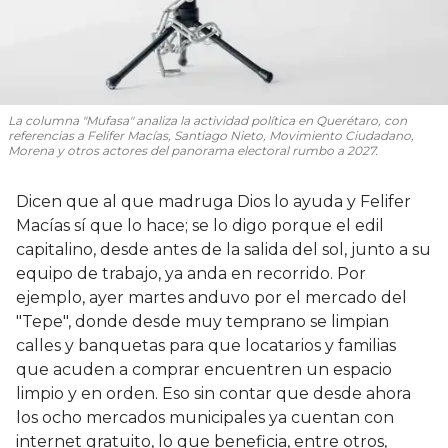
La columna "Mufasa" analiza la actividad política en Querétaro, con
referencias a Felifer Macías, Santiago Nieto, Movimiento Ciudadano,
Morena y otros actores del panorama electoral rumbo a 2027.
Dicen que al que madruga Dios lo ayuda y Felifer
Macías sí que lo hace; se lo digo porque el edil
capitalino, desde antes de la salida del sol, junto a su
equipo de trabajo, ya anda en recorrido. Por
ejemplo, ayer martes anduvo por el mercado del
"Tepe", donde desde muy temprano se limpian
calles y banquetas para que locatarios y familias
que acuden a comprar encuentren un espacio
limpio y en orden. Eso sin contar que desde ahora
los ocho mercados municipales ya cuentan con
internet gratuito, lo que beneficia, entre otros,