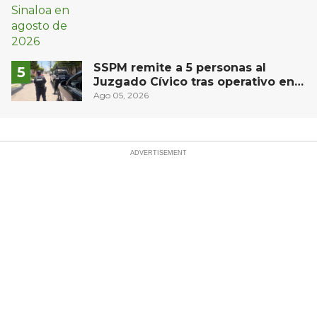
SSPM remite a 5 personas al
Juzgado Cívico tras operativo en
San Juan del Río
Ago 05, 2026