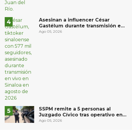
Asesinan a influencer César
Gastélum durante transmisión en
vivo en Sinaloa
Ago 05, 2026
SSPM remite a 5 personas al
Juzgado Cívico tras operativo en
San Juan del Río
Ago 05, 2026