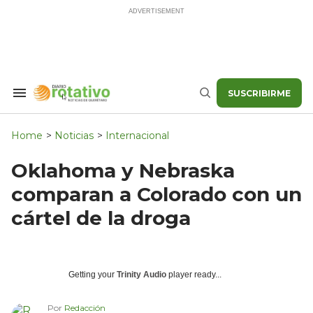
Skip
to
content
SUSCRIBIRME
Search
Buscar
&
Section
Navigation
Home
>
Noticias
>
Internacional
Oklahoma y Nebraska
comparan a Colorado con un
cártel de la droga
Getting your
Trinity Audio
player ready...
Por
Redacción