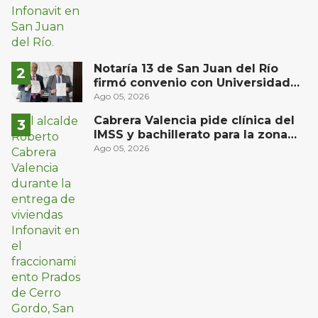
Notaría 13 de San Juan del Río
firmó convenio con Universidad
Privada del Bajío para recibir
Ago 05, 2026
estudiantes en prácticas
Cabrera Valencia pide clínica del
IMSS y bachillerato para la zona
oriente de San Juan del Río
Ago 05, 2026