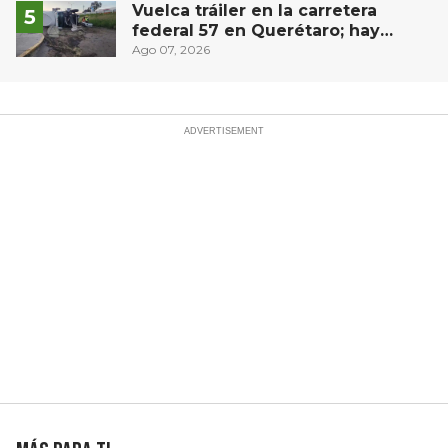
Vuelca tráiler en la carretera
federal 57 en Querétaro; hay
derrame de combustible
Ago 07, 2026
controlado, sin lesionados