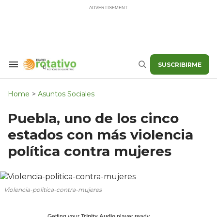
Skip
to
content
SUSCRIBIRME
Search
Buscar
&
Section
Navigation
Home
>
Asuntos Sociales
Puebla, uno de los cinco
estados con más violencia
política contra mujeres
Violencia-politica-contra-mujeres
Getting your
Trinity Audio
player ready...