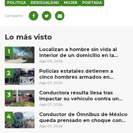
POLITICA
DESIGUALDAD
MUJER
PORTADA
Lo más visto
Localizan a hombre sin vida al
interior de un domicilio en la
comunidad El Rodeo, San Juan del
Ago 06, 2026
Río
Policías estatales detienen a
cinco hombres armados en
Puebla capital
Ago 07, 2026
Conductora resulta ilesa tras
impactar su vehículo contra un
muro en Huimilpan
Ago 07, 2026
Conductor de Ómnibus de México
queda prensado en choque con
materialista en San Juan del Río
Ago 07, 2026