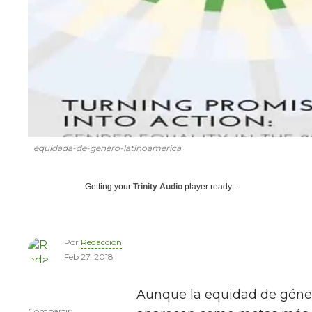
equidada-de-genero-latinoamerica
Getting your
Trinity Audio
player ready...
Por
Redacción
Feb 27, 2018
Aunque la equidad de géne