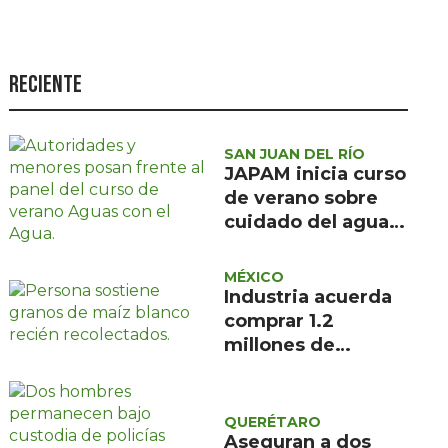
Seguridad
Ciencia y
tecnología
Reciente
Política
Turismo
SAN JUAN DEL RÍO
JAPAM inicia curso
Asuntos Sociales
de verano sobre
cuidado del agua
Estilo de vida
para 100 niñas y
Opinión
niños
MÉXICO
Industria acuerda
comprar 1.2
millones de
toneladas de maíz
blanco
QUERÉTARO
Aseguran a dos