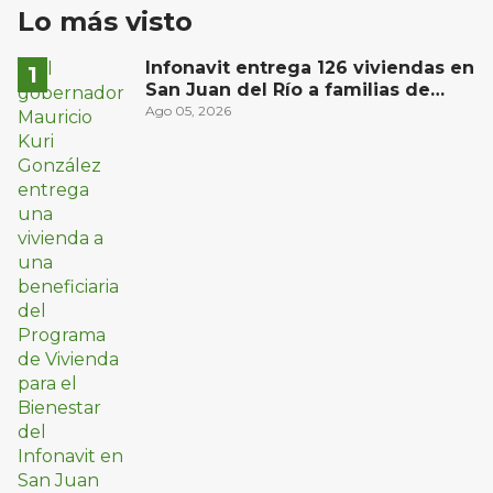
Lo más visto
Infonavit entrega 126 viviendas en
San Juan del Río a familias de
bajos ingresos
Ago 05, 2026