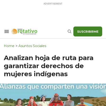
Skip
to
content
SUSCRIBIRME
Search
Buscar
&
Section
Navigation
Home
>
Asuntos Sociales
Analizan hoja de ruta para
garantizar derechos de
mujeres indígenas