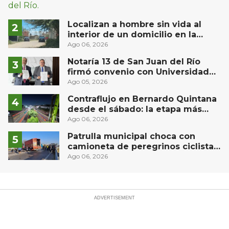
Localizan a hombre sin vida al
interior de un domicilio en la
comunidad El Rodeo, San Juan del
Ago 06, 2026
Río
Notaría 13 de San Juan del Río
firmó convenio con Universidad
Privada del Bajío para recibir
Ago 05, 2026
estudiantes en prácticas
Contraflujo en Bernardo Quintana
desde el sábado: la etapa más
compleja del operativo vial
Ago 06, 2026
Patrulla municipal choca con
camioneta de peregrinos ciclistas
en la autopista México-Querétaro
Ago 06, 2026